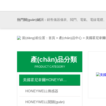
熱門關(guān)鍵詞：
銷售儀器儀表、閥門、電氣、電線電纜、機(jī)電產(chǎn)品、船舶設(shè)備、自動(dòng)化控制系統(tǒng)集成、成套設(shè)備及領(lǐ
當(dāng)前位置：
首頁
>
產(chǎn)品中心
>
美國霍尼韋爾H
產(chǎn)品分類
PRODUCT CATEGORY
美國霍尼韋爾HONEYWELL
HONEYWELL傳感器
HONEYWELL開關(guān)