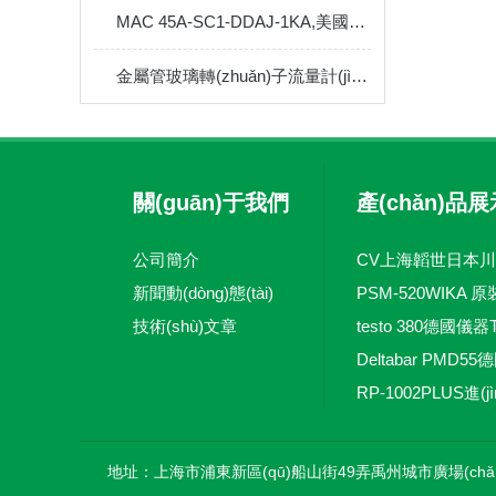
MAC 45A-SC1-DDAJ-1KA,美國MAC電磁閥的簡介
金屬管玻璃轉(zhuǎn)子流量計(jì)安裝方式
關(guān)于我們
產(chǎn)品展
公司簡介
新聞動(dòng)態(tài)
技術(shù)文章
地址：