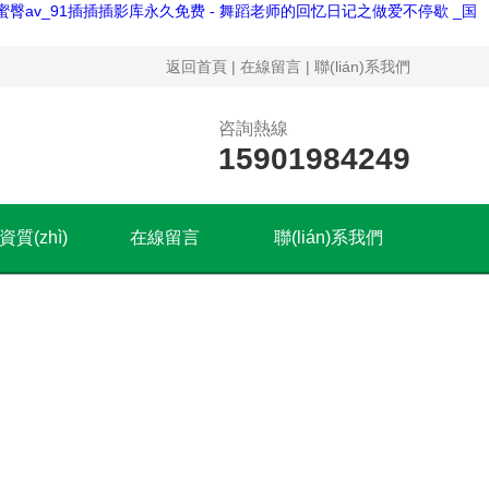
臀av_91插插插影库永久免费 - 舞蹈老师的回忆日记之做爱不停歇 _国
返回首頁
|
在線留言
|
聯(lián)系我們
咨詢熱線
15901984249
資質(zhì)
在線留言
聯(lián)系我們